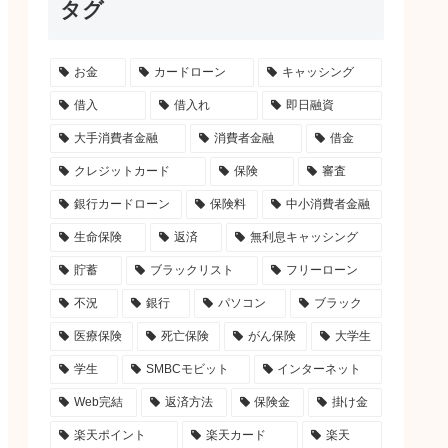
タグ
お金
カードローン
キャッシング
借入
借入れ
即日融資
大手消費者金融
消費者金融
借金
クレジットカード
保険
審査
銀行カードローン
保険料
中小消費者金融
生命保険
返済
無利息キャッシング
貯蓄
ブラックリスト
フリーローン
不況
銀行
パソコン
ブラック
医療保険
死亡保険
がん保険
大学生
学生
SMBCモビット
インターネット
Web完結
返済方法
保険金
掛け金
楽天ポイント
楽天カード
楽天