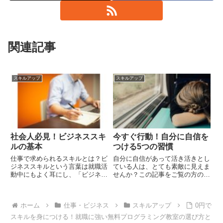
関連記事
スキルアップ
スキルアップ
社会人必見！ビジネススキ
今すぐ行動！自分に自信を
ルの基本
つける5つの習慣
仕事で求められるスキルとは？ビ
自分に自信があって活き活きとし
ジネススキルという言葉は就職活
ている人は、とても素敵に見えま
動中にもよく耳にし、「ビジネス
せんか？この記事をご覧の方の中
で必要な技術」と訳されますが、
には「自分に自信が持てない」
具体的にはどのようなものなので
「物事をうしろ向きにとらえてし
しょうか。ビジネススキルの基本
まいがち」などと、悩んでいる方
ホーム
仕事・ビジネス
スキルアップ
0円で
ビジネススキルとはビジネススキ
もいるかもしれません。筆者も同
ルとは「技術」のことです。仕
じように、物事の捉え方のクセで
スキルを身につける！就職に強い無料プログラミング教室の選び方と
事...
人...