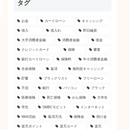
タグ
お金
カードローン
キャッシング
借入
借入れ
即日融資
大手消費者金融
消費者金融
借金
クレジットカード
保険
審査
銀行カードローン
保険料
中小消費者金融
生命保険
返済
無利息キャッシング
貯蓄
ブラックリスト
フリーローン
不況
銀行
パソコン
ブラック
医療保険
死亡保険
がん保険
大学生
学生
SMBCモビット
インターネット
Web完結
返済方法
保険金
掛け金
楽天ポイント
楽天カード
楽天