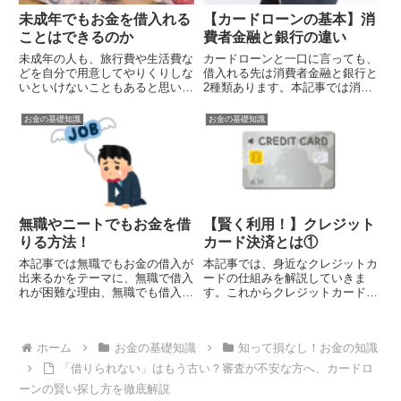
未成年でもお金を借入れる
【カードローンの基本】消
ことはできるのか
費者金融と銀行の違い
未成年の人も、旅行費や生活費な
カードローンと一口に言っても、
どを自分で用意してやりくりしな
借入れる先は消費者金融と銀行と
いといけないこともあると思いま
2種類あります。本記事では消費
す。本記事では未成年と借入れに
者金融カードローン、銀行カード
ついて見ていきましょう。
ローンの違いを解説していきま
お金の基礎知識
お金の基礎知識
す。
無職やニートでもお金を借
【賢く利用！】クレジット
りる方法！
カード決済とは①
本記事では無職でもお金の借入が
本記事では、身近なクレジットカ
出来るかをテーマに、無職で借入
ードの仕組みを解説していきま
れが困難な理由、無職でも借入の
す。これからクレジットカードを
できるケースなどを見ていこうと
持つことを考えている人はぜひ参
思います。
考にしてみて下さい。
ホーム
お金の基礎知識
知って損なし！お金の知識
「借りられない」はもう古い？審査が不安な方へ、カードロ
ーンの賢い探し方を徹底解説