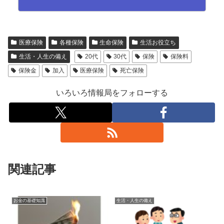
医療保険
各種保険
生命保険
生活お役立ち
生活・人生の備え
20代
30代
保険
保険料
保険金
加入
医療保険
死亡保険
いろいろ情報局をフォローする
関連記事
お金の基礎知識
生活・人生の備え