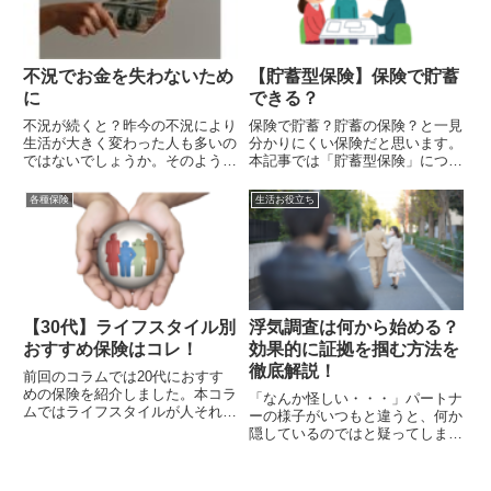
不況でお金を失わないため
【貯蓄型保険】保険で貯蓄
に
できる？
不況が続くと？昨今の不況により
保険で貯蓄？貯蓄の保険？と一見
生活が大きく変わった人も多いの
分かりにくい保険だと思います。
ではないでしょうか。そのような
本記事では「貯蓄型保険」につい
中で、不安を抱える人も多いと思
てみていきましょう。
います。不安のスキにつけ込む悪
各種保険
生活お役立ち
質な商法などが増えています。不
況による不安でお金を失わないた
めに、注意することとは？不安
に...
【30代】ライフスタイル別
浮気調査は何から始める？
おすすめ保険はコレ！
効果的に証拠を掴む方法を
徹底解説！
前回のコラムでは20代におすす
めの保険を紹介しました。本コラ
「なんか怪しい・・・」パートナ
ムではライフスタイルが人それぞ
ーの様子がいつもと違うと、何か
れで大きく異る30代に入ってお
隠しているのではと疑ってしまい
きたい保険について見ていこうと
ますよね。かといって、証拠もな
思います。
いのにパートナーの裏切りを突き
詰めるのは無理があります。その