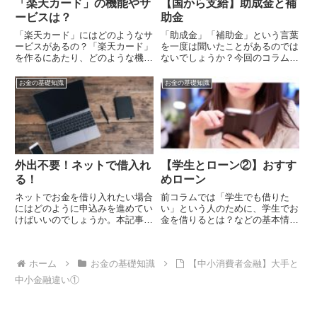
「楽天カード」の機能やサ
【国から支給】助成金と補
ービスは？
助金
「楽天カード」にはどのようなサ
「助成金」「補助金」という言葉
ービスがあるの？「楽天カード」
を一度は聞いたことがあるのでは
を作るにあたり、どのような機能
ないでしょうか？今回のコラムで
やサービスがあるのか知っておき
は、助成金と補助金の違いについ
たいですよね。今回は楽天カード
て見ていこうと思います。
お金の基礎知識
お金の基礎知識
の機能やサービス面に焦点を当て
て見ていきましょう。楽天カード
の機能・サービス楽天カードに
は...
外出不要！ネットで借入れ
【学生とローン②】おすす
る！
めローン
ネットでお金を借り入れたい場合
前コラムでは「学生でも借りた
にはどのように申込みを進めてい
い」という人のために、学生でお
けばいいのでしょうか。本記事で
金を借りるとは？などの基本情報
は「ネットでお金を借り入れる」
を解説しました。本記事では学生
ことに焦点をあてて解説していこ
におすすめのカードローンを紹介
うと思います。
してきます。
ホーム
お金の基礎知識
【中小消費者金融】大手と
中小金融違い①