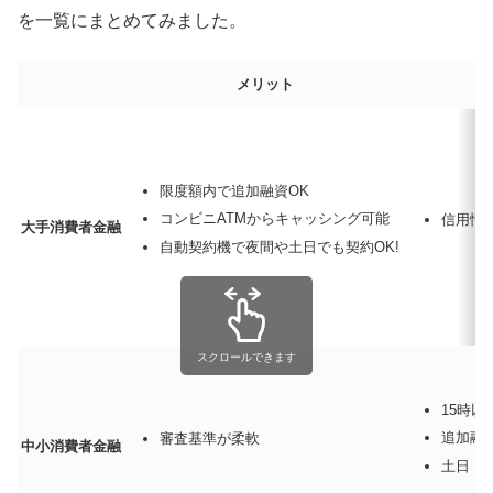
を一覧にまとめてみました。
メリット
限度額内で追加融資OK
コンビニATMからキャッシング可能
信用情
大手消費者金融
自動契約機で夜間や土日でも契約OK!
スクロールできます
15時
追加融
審査基準が柔軟
中小消費者金融
土日・