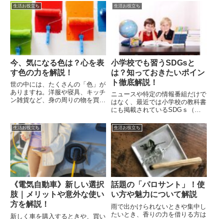
生活お役立ち
生活お役立ち
今、気になる色は？心を表
小学校でも習うSDGsと
す色の力を解説！
は？知っておきたいポイン
ト徹底解説！
世の中には、たくさんの「色」が
ありますね。洋服や寝具、キッチ
ニュースや特定の情報番組だけで
ン雑貨など、身の周りの物を買う
はなく、最近では小学校の教科書
とき、たくさんある色の中からど
にも掲載されているSDGｓ（エ
のように選んでいますか？その
ス・ディ－・ジーズ）。「持続可
時々によって、選びがちな色が変
能な開発目標」と訳されますが、
生活お役立ち
生活お役立ち
わる方も多いのではないでしょう
詳しい内容をご存じでしょうか？
か。色は好みやデザインだけでな
もしかしたら、職場でSDGｓ事
く...
業に取り組んでいるという方も
い...
《電気自動車》新しい選択
話題の「パロサント」！使
肢｜メリットや意外な使い
い方や魅力について解説
方を解説！
雨で出かけられないときや集中し
たいとき、香りの力を借りる方は
新しく車を購入するときや、買い