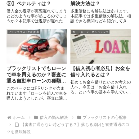
②】ペナルティは？
解決方法は？
借入金の返済が実際遅れてしまう
多重債務にも解決法はあります。
とどのような事が起こるのでしょ
本記事では多重債務の解決法、相
うか？本記事では返済が遅れた場
談できる機関などを紹介してきま
合のペナルティや対策を解説して
す。
いきます。
ブラックリストの心配事
カードローン・キャッシング
ブラックリストでもローン
【借入初心者必見】お金を
で車を買えるのか？審査に
借り入れるとは？
通る自動車ローンの種類や
初めてお金を借りたいとお考えの
審査対策を解説
人へ、今回は「お金を借り入れ
このページにはPRリンクが含ま
る」という事の基本を学んでいき
れています「ローンを組んで車を
ましょう。
購入しようとしたが、審査に通ら
なかった」という経験をされた方
もいるかもしれません。一般的
に、ブラックリスト入りしている
ホーム
借入の悩み解決
ブラックリストの心配事
と、ローンの審査に通過すること
が難しくなりますが、実は審査に
【審査に通らない時どうする？】落ちる原因と審査通過のコ
通...
ツを徹底解説