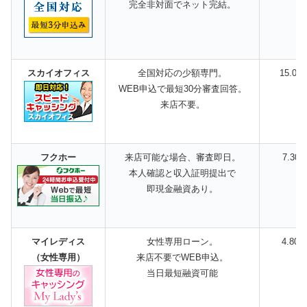
完全非対面でネット完結。
スカイオフィス
全国対応の少額専門。
15.00
WEB申込で最短30分審査回答。
来店不要。
フクホー
来店可能な場合、審査即日。
7.30
本人確認と収入証明提出で
即現金融資あり。
マイレディス
女性専用ローン。
4.80
（女性専用）
来店不要でWEB申込。
当日最短融資可能