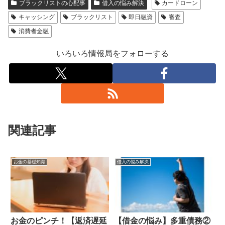
ブラックリストの心配事
借入の悩み解決
カードローン
キャッシング
ブラックリスト
即日融資
審査
消費者金融
いろいろ情報局をフォローする
関連記事
お金の基礎知識
借入の悩み解決
お金のピンチ！【返済遅延
【借金の悩み】多重債務②