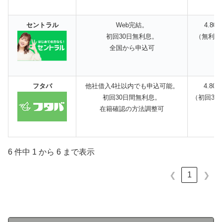
セントラル
Web完結。
4.80
初回30日無利息。
（無利息
全国から申込可
フタバ
他社借入4社以内でも申込可能。
4.80
初回30日間無利息。
（初回30
在籍確認の方法調整可
6 件中 1 から 6 まで表示
1
❮
❯