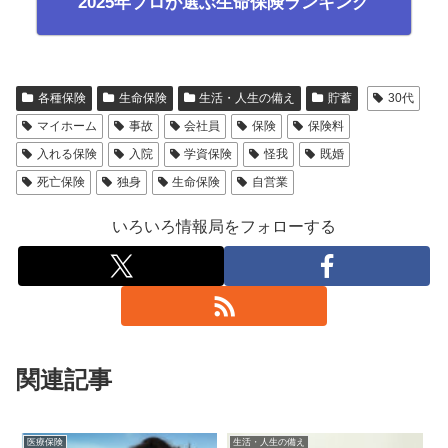
2025年プロが選ぶ生命保険ランキング
各種保険
生命保険
生活・人生の備え
貯蓄
30代
マイホーム
事故
会社員
保険
保険料
入れる保険
入院
学資保険
怪我
既婚
死亡保険
独身
生命保険
自営業
いろいろ情報局をフォローする
関連記事
医療保険
生活・人生の備え