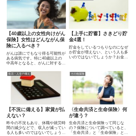
【40歳以上の女性向けがん
【上手に貯蓄】さきどり貯
保険】女性はどんながん保
金4選！
険に入るべき？
貯金をしているつもりなのになぜ
か貯金が増えない、という人も多
がんは誰にでもなり得る可能性が
いのではないでしょうか？お金を
ある病気です。特に40歳以上の
確実に貯めるためのコツを紹介し
中高年となると、がんに対するリ
ます。
スクも高くなり不安にもなるでし
ょう。今回はがん保険全般と、
生活・人生の備え
その他保険
40歳以上の女性が入れるがん保
険、病気になった時に利用できる
補助金制度などを解説していきま
す...
【不況に備える】家賃が払
〈生命共済と生命保険〉何
えない？
が違う？
昨今の不況もあり、休職や就労時
生命共済と生命保険って同じな
間の減少などで、収入が減ってい
の？保険について調べていると、
る人も多いのではないでしょう
「生命共済」と「生命保険」とい