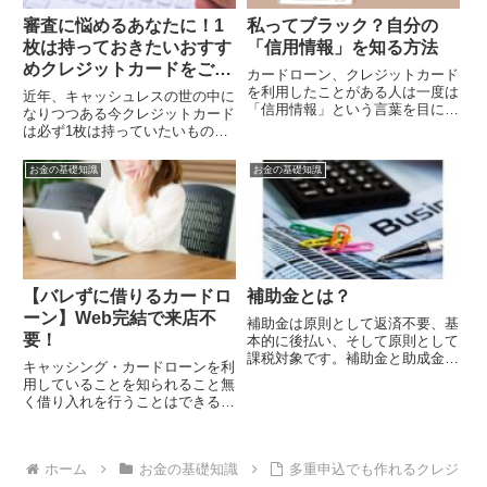
審査に悩めるあなたに！1
私ってブラック？自分の
枚は持っておきたいおすす
「信用情報」を知る方法
めクレジットカードをご紹
カードローン、クレジットカード
介！
を利用したことがある人は一度は
近年、キャッシュレスの世の中に
「信用情報」という言葉を目にし
なりつつある今クレジットカード
たことがあるのではないでしょう
は必ず1枚は持っていたいもの。
か。カードローンや各種ローンを
クレジットカードの取得が容易に
利用したいと思っている人はこの
なり、様々な種類が提供されてい
お金の基礎知識
お金の基礎知識
信用情報を知っておく必要があり
ます。しかし、クレジットカード
ます。「信用情報」の確認方法を
を持つには必ず審査に通らなけれ
学びましょう。
ばならず、この審査が不安だと
い...
【バレずに借りるカードロ
補助金とは？
ーン】Web完結で来店不
補助金は原則として返済不要、基
要！
本的に後払い、そして原則として
課税対象です。補助金と助成金が
キャッシング・カードローンを利
ありますが、今回は補助金に焦点
用していることを知られること無
をあてて、補助金の仕組みや実際
く借り入れを行うことはできるの
の申込み方などを見ていこうと思
でしょうか？本記事ではバレずに
います。
借りるWeb完結ローンについて解
説していきます。
ホーム
お金の基礎知識
多重申込でも作れるクレジ