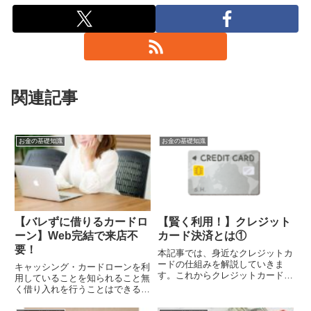
関連記事
お金の基礎知識
お金の基礎知識
【バレずに借りるカードロ
【賢く利用！】クレジット
ーン】Web完結で来店不
カード決済とは①
要！
本記事では、身近なクレジットカ
ードの仕組みを解説していきま
キャッシング・カードローンを利
す。これからクレジットカードを
用していることを知られること無
持つことを考えている人はぜひ参
く借り入れを行うことはできるの
考にしてみて下さい。
でしょうか？本記事ではバレずに