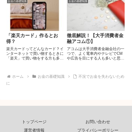
借りるWeb完結ローンについて解
お金の基礎知識
お金の基礎知識
説していきます。
「楽天カード」作るとお
徹底解説！【大手消費者金
得？
融アコム①】
楽天カードってどんなカード？イ
アコムは大手消費者金融会社の一
ンターネットで買い物するときに
つで、よく電車内やテレビでCM
「楽天」で買い物をする方も多い
や広告を目にする人も多いと思い
のではないでしょうか。楽天のシ
ます。本記事では大手消費者金融
ョッピングサイトに行くと「楽天
会社アコムについて詳しく解説し
カード」という文字を見かけると
ていきます。
ホーム
お金の基礎知識
不況でお金を失わないため
思います。今回は「楽天カード」
はどのようなカードなのか、作
に
る...
トップページ
お問い合わせ
運営者情報
プライバシーポリシー