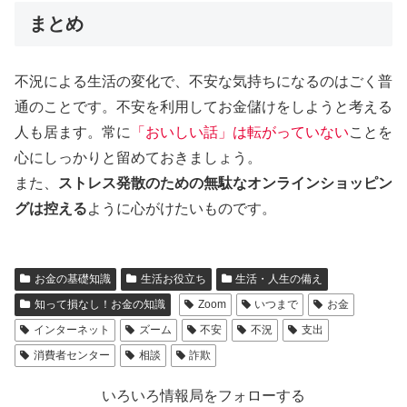
まとめ
不況による生活の変化で、不安な気持ちになるのはごく普
通のことです。不安を利用してお金儲けをしようと考える
人も居ます。常に
「おいしい話」は転がっていない
ことを
心にしっかりと留めておきましょう。
また、
ストレス発散のための無駄なオンラインショッピン
グは控える
ように心がけたいものです。
お金の基礎知識
生活お役立ち
生活・人生の備え
知って損なし！お金の知識
Zoom
いつまで
お金
インターネット
ズーム
不安
不況
支出
消費者センター
相談
詐欺
いろいろ情報局をフォローする